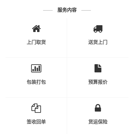
还有更多有关厦门到宿迁物流托运问题，都可通过咨询我
司客服专员，我司将会详细回答您的问题，找厦门到宿迁
服务内容
回头车
，优选厦门德时物流（物流解决方案专家）。
上门取货
送货上门
包装打包
预算报价
签收回单
货运保险