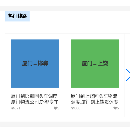
车型：平板车，长：17.5米：货物名称：家电
联系人：任老板联系电话：187****9149
热门线路
厦门 - 宿迁
车型：高栏车，长：7.7米：货物名称：塑料颗粒
联系人：曾老板联系电话：149****4030
厦门 - 宿迁
车型：平板车，长：13.7米：货物名称：纸箱工艺品
厦门→邯郸
厦门→上饶
联系人：胡老板联系电话：139****3453
厦门 - 宿迁
车型：厢式车长：3.8米：零担货物名称：食品
厦门到邯郸回头车调度,
厦门到上饶回头车物流
联系人：孔老板联系电话：181****1541
厦门物流公司,邯郸专车
调度,厦门到上饶货运专
直达
线
671
5
666
5
厦门 - 宿迁
车型：冷藏车长：9.6米：货物名称：冻品
联系人：余老板联系电话：186****4133