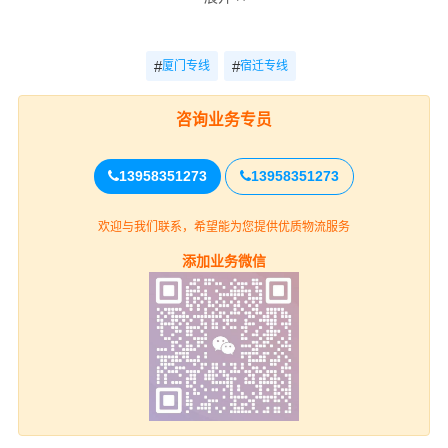
拉货，我们在厦门附近快速找各种类型的车报价运费，以
下是其它部分货源：
厦门 - 宿迁
#
#
厦门专线
宿迁专线
车型：厢式货车，长：9.6米：货物名称：家具
联系人：高老板联系电话：139****5619
咨询业务专员
厦门 - 宿迁
13958351273
13958351273
车型：平板车，长：13米：货物名称：机器设备
联系人：赵老板联系电话：189****6878
欢迎与我们联系，希望能为您提供优质物流服务
厦门 - 宿迁
添加业务微信
车型：高栏车，长：6.8米：货物名称：日用品
联系人：陈老板联系电话：186****4595
厦门 - 宿迁
车型：厢式车长：4.2米：货物名称：服装
联系人：韩老板联系电话：159****6578
厦门 - 宿迁