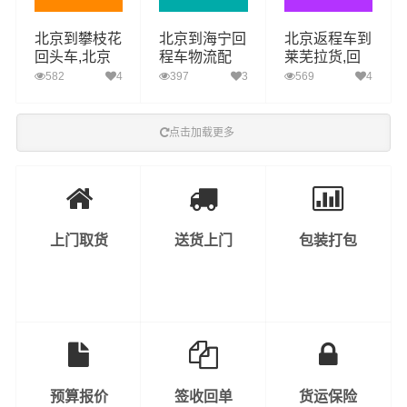
北京到攀枝花
北京到海宁回
北京返程车到
回头车,北京
程车物流配
莱芜拉货,回
物流公司,攀
货,专车运
程车配货电话
582
4
397
3
569
4
枝花直达多少
输，整车调度
钱
点击加载更多
上门取货
送货上门
包装打包
预算报价
签收回单
货运保险