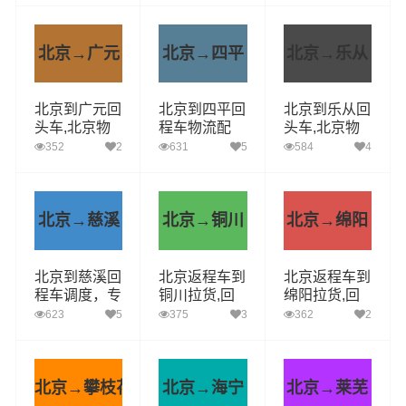
北京→广元
北京→四平
北京→乐从
北京到广元回
北京到四平回
北京到乐从回
头车,北京物
程车物流配
头车,北京物
流公司,广元
货,专车运
流公司,乐从
352
2
631
5
584
4
直达多少钱
输，整车调度
直达多少钱
北京→慈溪
北京→铜川
北京→绵阳
北京到慈溪回
北京返程车到
北京返程车到
程车调度，专
铜川拉货,回
绵阳拉货,回
车直送多少
程车配货电话
程车配货电话
623
5
375
3
362
2
钱，几天到
北京→攀枝花
北京→海宁
北京→莱芜