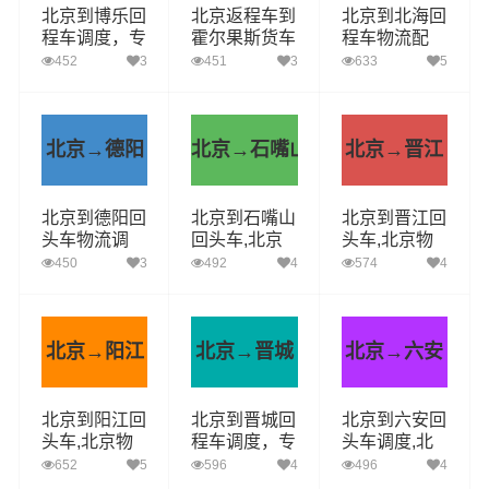
北京到博乐回
北京返程车到
北京到北海回
程车调度，专
霍尔果斯货车
程车物流配
车直送多少
拉货,北京到
货,专车运
452
3
451
3
633
5
钱，几天到
霍尔果斯配货
输，整车调度
直送
北京→德阳
北京→石嘴山
北京→晋江
北京到德阳回
北京到石嘴山
北京到晋江回
头车物流调
回头车,北京
头车,北京物
度,北京到德
物流公司,石
流公司,晋江
450
3
492
4
574
4
阳货运专线
嘴山直达多少
直达多少钱
钱
北京→阳江
北京→晋城
北京→六安
北京到阳江回
北京到晋城回
北京到六安回
头车,北京物
程车调度，专
头车调度,北
流公司,阳江
车直送多少
京物流公司,
652
5
596
4
496
4
直达多少钱
钱，几天到
六安专车直达