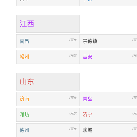
江西
√开放
√开
南昌
景德镇
√开放
√开
赣州
吉安
山东
√开放
√开
济南
青岛
√开放
√开
潍坊
济宁
√开放
√开
德州
聊城