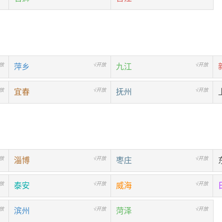
放
√开放
√开放
萍乡
九江
放
√开放
√开放
宜春
抚州
放
√开放
√开放
淄博
枣庄
放
√开放
√开放
泰安
威海
放
√开放
√开放
滨州
菏泽