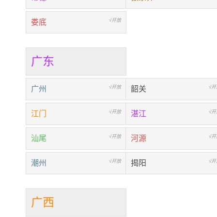
√开放
娄底
广东
√开放
√开
广州
韶关
√开放
√开
江门
湛江
√开放
√开
汕尾
河源
√开放
√开
潮州
揭阳
广西