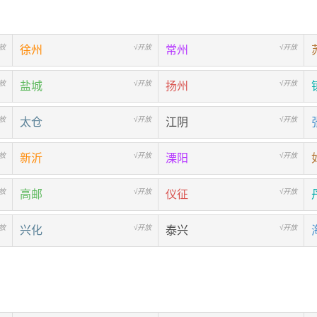
放
√开放
√开放
徐州
常州
放
√开放
√开放
盐城
扬州
放
√开放
√开放
太仓
江阴
放
√开放
√开放
新沂
溧阳
放
√开放
√开放
高邮
仪征
放
√开放
√开放
兴化
泰兴