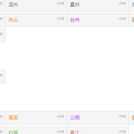
放
√开放
√开放
温州
嘉兴
放
√开放
√开放
舟山
台州
放
放
放
√开放
√开放
莆田
三明
放
√开放
√开放
石狮
晋江