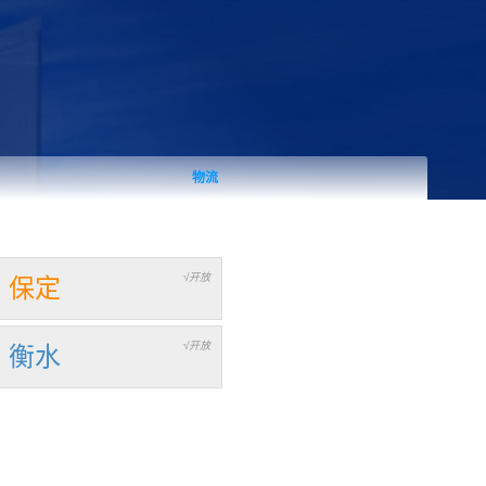
搬家
√开放
保定
√开放
衡水