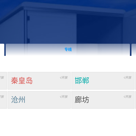
物流
开放
√开放
√开放
秦皇岛
邯郸
开放
√开放
√开放
沧州
廊坊