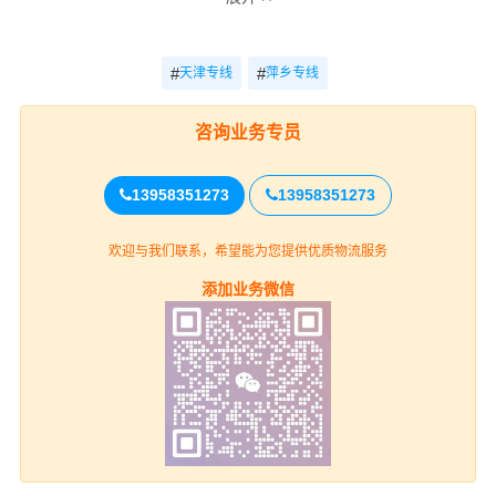
参考
时效
电话
天津-萍乡
电话咨询
电话咨询
#
#
天津专线
萍乡专线
咨询
咨询业务专员
天津
13958351273
13958351273
和平区、河西区、河北区、河东区、南
上门取货
开区、红桥区、东丽区、西青区、津南区、
欢迎与我们联系，希望能为您提供优质物流服务
北辰区、武清、宝坻、蓟县、静海、宁河、
塘沽、大港、汉沽（详细提货位置请电话沟
添加业务微信
通）
萍乡
送货上门
安源区、湘东区、莲花县、上栗县、芦
溪县（详细送货位置请电话沟通）