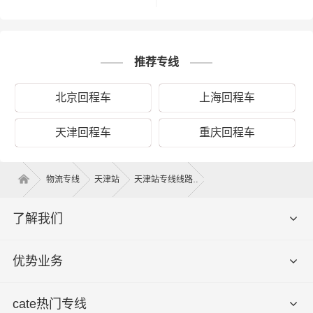
天津 - 江阴
车型：高栏车长：13.0米：货物名称：纸箱工艺品
联系人：任老板联系电话：149****3450
推荐专线
天津 - 江阴
车型：高栏车长：8.2米：货物名称：服装辅料
北京回程车
上海回程车
联系人：黎老板联系电话：134****4987
天津回程车
重庆回程车
天津 - 江阴
车型：厢式车长：3.8米：零担货物名称：打包带
联系人：孔老板联系电话：181****1541
物流专线
天津站
天津站专线线路
天津 - 江阴
了解我们
车型：平板车长：6.8米：货物名称：配件
联系人：任老板联系电话：180****1119
优势业务
天津 - 江阴
车型：厢式车长：13.7米：货物名称：建筑材料
cate热门专线
联系人：胡老板联系电话：176****4172