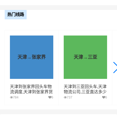
热门线路
1、回程车整车运输配货直达，驾驶员会提前联系收货人，
需提前准备工人卸货，
2、如物流专线运输方式是点到点运输，货物抵达我司江阴
站点后会有专人打电话通知您提货；
天津→张家界
天津→三亚
天津到江阴回程车拉货搬家运大件，需要更多的回头货车
拉货，我们在天津附近快速找各种类型的车报价运费，以
下是其它部分货源：
天津 - 江阴
天津到张家界回头车物
天津到三亚回头车,天津
流调度,天津到张家界货
物流公司,三亚直达多少
车型：高栏车长：4.2米：货物名称：家具
运专线
钱
784
6
737
6
联系人：高老板联系电话：137****5612
天津 - 江阴