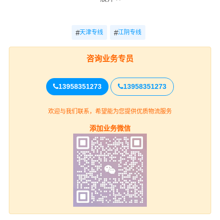
装GPS卫星定位系统，全程约928.28公里，运输时效大约
需11.8小时，全程透明可视化操作。我们车型丰富，有平
板车、甩挂厢式车、飞翼车（分单双）、仓栅式高栏车、
#
#
天津专线
江阴专线
集装箱，3米-17.5米车型，满足了货主对各种类型货物运
输要求交通优势和产业优势。
咨询业务专员
天津发货须知
13958351273
13958351273
1、客户需清楚货物的具体重量和具体方数和货物名称以及
包装方式，我司才能根据具体情况给予合适报价；
欢迎与我们联系，希望能为您提供优质物流服务
添加业务微信
2、货物内不可携带管制器材以及易燃易爆等危险品，若有
隐瞒我司有权交由相关部门进行处理；
3、我司目前对于新客户发货仅支持运费现付或到付，若有
回单付、月结等其他支付方式，我司根据实际情况进行调
整；
江阴收货须知