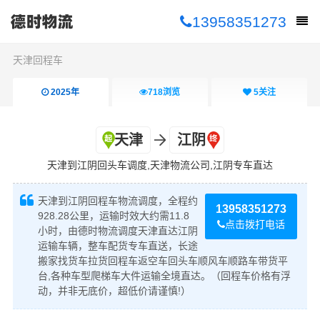
13958351273
天津回程车
2025年
718
浏览
5
关注
天津
江阴
天津到江阴回头车调度,天津物流公司,江阴专车直达
天津到江阴回程车物流调度，全程约
13958351273
928.28公里，运输时效大约需11.8
点击拨打电话
小时，由德时物流调度天津直达江阴
运输车辆，整车配货专车直送，长途
搬家找货车拉货回程车返空车回头车顺风车顺路车带货平
台,各种车型爬梯车大件运输全境直达。（回程车价格有浮
动，并非无底价，超低价请谨慎!）