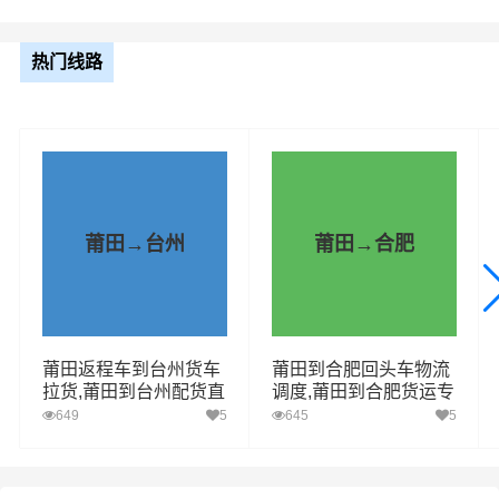
热门线路
莆田→台州
莆田→合肥
莆田返程车到台州货车
莆田到合肥回头车物流
拉货,莆田到台州配货直
调度,莆田到合肥货运专
送
线
649
5
645
5