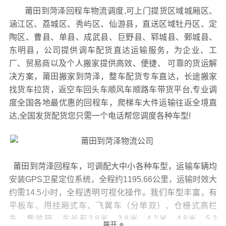
莆田到菏泽回程车物流调度,可上门提货区域城厢区、
涵江区、荔城区、秀屿区、仙游县，直送区域牡丹区、定
陶区、曹县、单县、成武县、巨野县、郓城县、鄄城县、
东明县，公司提供调车配货直达运输服务，为企业、工
厂、贸易商以及个人搬家提供高效、便捷、 可靠的货运解
决方案，莆田搬家到菏泽，整车配货专车直达，长途搬家
找货车拉货，返空车回头车顺风车顺路车带货平台,专业调
度全国各地最优惠的回程车，爬梯车大件运输往返全境直
达,全国发货配货您只需一个电话帮您调度各种车型!
莆田到菏泽回程车，可调配大中小各种车型，运输车辆均
安装GPS卫星定位系统，全程约1195.66公里，运输时效大
约需14.5小时，全程透明可视化操作。我们车型丰富，有
平板车、甩挂厢式车、飞翼车（分单双）、仓栅式高栏
车、集装箱，车长有2.8米、3.8米、4.2米、4.8米、5.2
展开