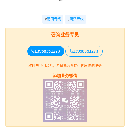
米、6.2米、6.8米、7.2米、7.6米、7.8米、8.2米、8.5米、
9.6米、12.5米、13米、13.7米、15米、16米、17.5米，车
宽有1.8米、2米、2.3米、2.4米、2.45米、2.8米、3米，满
#
#
莆田专线
菏泽专线
足了货主对各种类型货物运输要求交通优势和产业优势，
在莆田建立了庞大的信息采集市场开发物流配送等货运专
咨询业务专员
线以整车、零担等货物运输业务机构！可以根据客户需要
做到门对门的服务，建立服务客户的全国性网络，并且不
13958351273
13958351273
断资金加强基础建设，积极研发和引进具有高科技含量的
信息技术与设备，确保服务质量的稳步提升，奠定了业内
欢迎与我们联系，希望能为您提供优质物流服务
客户服务满意度的地位。
添加业务微信
还有更多有关莆田到菏泽物流托运问题，都可通过咨询我
司客服专员，我司将会详细回答您的问题，找莆田到菏泽
回头车
，优选莆田德时物流（物流解决方案专家）。