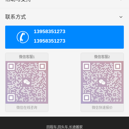
拉萨到莆田回程车，可调配大中小各种车型，运输车辆均
联系方式
安装GPS卫星定位系统，全程约2915.5公里，运输时效大
约需34.7小时，
全程透明可视化操作。我们车型丰富，有
13958351273
平板车、甩挂厢式车、飞翼车（分单双）、仓栅式高栏
13958351273
车、集装箱，车长有2.8米、3.8米、4.2米、4.8米、5.2
米、6.2米、6.8米、7.2米、7.6米、7.8米、8.2米、8.5米、
微信客服1
微信客服2
9.6米、12.5米、13米、13.7米、15米、16米、17.5米，车
宽有1.8米、2米、2.3米、2.4米、2.45米、2.8米、3米，满
足了货主对各种类型货物运输要求交通优势和产业优势，
在拉萨建立了庞大的信息采集市场开发物流配送等货运专
线以整车、零担等货物运输业务机构！可以根据客户需要
做到门对门的服务，建立服务客户的全国性网络，并且不
断资金加强基础建设，积极研发和引进具有高科技含量的
微信在线咨询
微信快速报价
信息技术与设备，确保服务质量的稳步提升，奠定了业内
客户服务满意度的地位
。
回程车,回头车,长途搬家