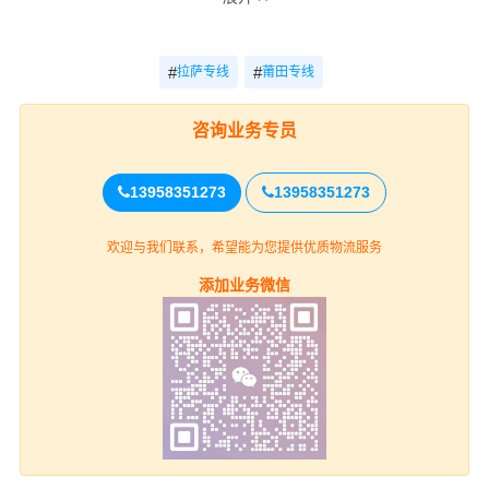
电话
拉萨-莆田
电话咨询
电话咨询
咨询
#
#
拉萨专线
莆田专线
咨询业务专员
拉萨
13958351273
13958351273
城关区、堆龙德庆区、达孜区、
上门取货
林周县、当雄县、尼木县、曲水县、
欢迎与我们联系，希望能为您提供优质物流服务
墨竹工卡县（详细提货位置请电话沟
通）
添加业务微信
莆田
送货上门
城厢区、涵江区、荔城区、秀屿
区、仙游县（详细送货位置请电话沟
通）