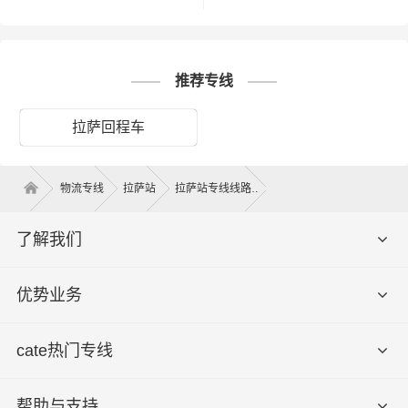
1、纸质类包装：纸袋、纸箱、报
纸、货运运单等；
推荐专线
2、塑料类包装：快递外包装塑料
袋、编织袋、内层包装用的塑料薄
拉萨回程车
打包服务
膜、聚乙烯薄膜等；
3、木质类包装：木箱包装一般采用
胶合板钉装，一般可以定制；
物流专线
拉萨站
拉萨站专线线路
4、其他包装：塑料薄膜充气袋、气
泡袋等填充物。
了解我们
以上是拉萨德时物流对关于拉萨到莆
田运输的一个估算报价，仅供参考，
优势业务
备注
具体运输时效可能受到天气等其他外
部因素影响
cate热门专线
帮助与支持