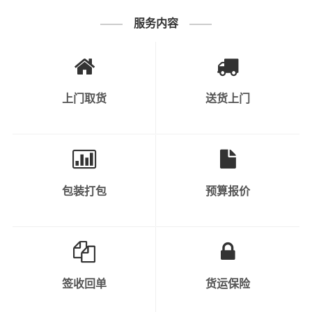
用品、纺织品、日用品等。
服务内容
2、快速消费品：如食品、饮料、化
妆品、个人护理产品等。
3、工业原料和产品：涉及到各种原
上门取货
送货上门
材料、半成品和成品，如钢材、塑料
制品、金属制品等。
可运输货物
类别
4、机械设备和重型货物：包括工程
机械、大型设备、汽车、农业机械
包装打包
预算报价
等。
5、危险品：需要特殊运输和安全措
施的化学品、气体、液体、易燃物
等。
签收回单
货运保险
6、轿车托运：私人小轿车托运、4S
店轿车运输、轿车展览货运。