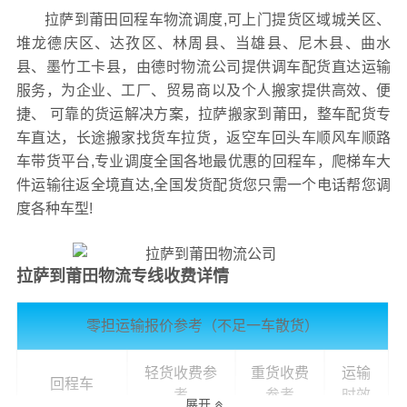
拉萨到莆田回程车物流调度,可上门提货区域
城关区、
堆龙德庆区、达孜区、林周县、当雄县、尼木县、曲水
县、墨竹工卡县，
由德时物流公司提供调车配货直达运输
服务，为企业、工厂、贸易商以及个人搬家提供高效、便
捷、 可靠的货运解决方案，拉萨搬家到莆田，整车配货专
车直达，长途搬家找货车拉货，返空车回头车顺风车顺路
车带货平台,专业调度全国各地最优惠的回程车，爬梯车大
件运输往返全境直达,全国发货配货您只需一个电话帮您调
度各种车型!
拉萨到莆田物流专线收费详情
零担运输报价参考（不足一车散货）
轻货收费参
重货收费
运输
回程车
考
参考
时效
展开