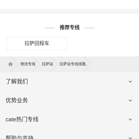
可能受到天气等其他外部因素影响
推荐专线
拉萨回程车
拉萨到吉安回程车物流平台，可调配各种车辆，运输车辆
均安装GPS卫星定位系统，全程约2458.31公里，运输时效
大约需29.6小时，全程透明可视化操作。我们车型丰富，
物流专线
拉萨站
拉萨站专线线路
有平板车、甩挂厢式车、飞翼车（分单双）、仓栅式高栏
车、集装箱，满足了货主对各种类型货物运输要求交通优
了解我们
势和产业优势，在拉萨建立了庞大的信息采集市场开发物
流配送等货运专线以整车、零担等货物运输业务机构！可
优势业务
以根据客户需要做到门对门的服务，建立服务客户的全国
性网络，并且不断资金加强基础建设，积极研发和引进具
有高科技含量的信息技术与设备，确保服务质量的稳步提
cate热门专线
升，奠定了业内客户服务满意度的地位。
拉萨发货须知
帮助与支持