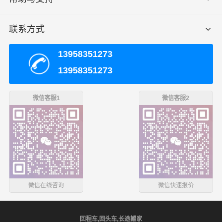
1、客户需清楚货物的具体重量和具体方数和货物名称以及
包装方式，我司才能根据具体情况给予合适报价；
联系方式
2、货物内不可携带管制器材以及易燃易爆等危险品，若有
13958351273
隐瞒我司有权交由相关部门进行处理；
13958351273
3、我司目前对于新客户发货仅支持运费现付或到付，若有
微信客服1
微信客服2
回单付、月结等其他支付方式，我司根据实际情况进行调
整；
吉安收货须知
1、回程车整车运输配货直达，驾驶员会提前联系收货人，
微信在线咨询
微信快速报价
需提前准备工人卸货，
2、如物流专线运输方式是点到点运输，货物抵达我司吉安
站点后会有专人打电话通知您提货；
回程车,回头车,长途搬家