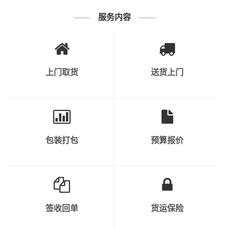
2、快速消费品：如食品、饮料、化妆品、
个人护理产品等。
服务内容
3、工业原料和产品：涉及到各种原材料、
半成品和成品，如钢材、塑料制品、金属制
可运输货物类
品等。
别
上门取货
送货上门
4、机械设备和重型货物：包括工程机械、
大型设备、汽车、农业机械等。
5、危险品：需要特殊运输和安全措施的化
学品、气体、液体、易燃物等。
包装打包
预算报价
6、轿车托运：私人小轿车托运、4S店轿车
运输、轿车展览货运。
签收回单
货运保险
以上是拉萨德时物流对关于拉萨到吉安运输
备注
的一个估算报价，仅供参考，具体运输时效