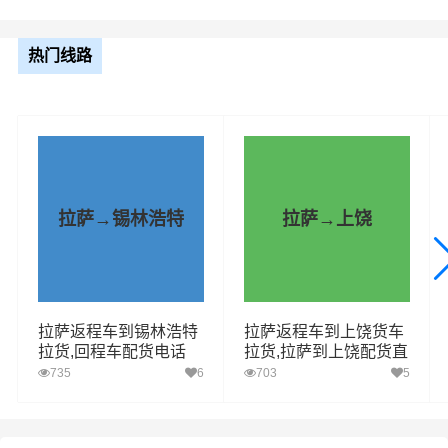
整车运输报价参考（4.2米-17.5米平板，高栏或厢车）
热门线路
车型规格
里程
总价
4.2米
2458.31km
电话咨询
6.8米
2458.31km
电话咨询
拉萨→锡林浩特
拉萨→上饶
9.6米
2458.31km
电话咨询
13米
2458.31km
电话咨询
17.5米
2458.31km
电话咨询
拉萨返程车到锡林浩特
拉萨返程车到上饶货车
拉货,回程车配货电话
拉货,拉萨到上饶配货直
送
735
6
703
5
1、普通货物：包括电子产品、家居用品、
纺织品、日用品等。