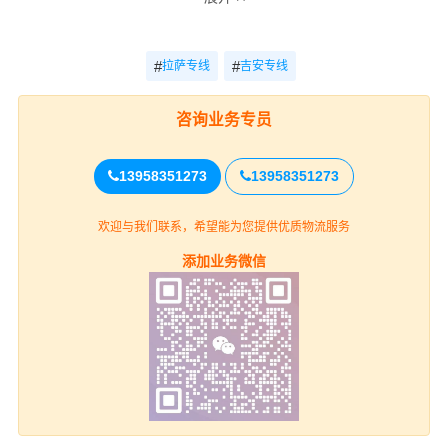
参考
时效
电话
拉萨-吉安
电话咨询
电话咨询
#
#
拉萨专线
吉安专线
咨询
咨询业务专员
拉萨
13958351273
13958351273
上门取货
城关区、堆龙德庆区、达孜区、林周
县、当雄县、尼木县、曲水县、墨竹工卡县
欢迎与我们联系，希望能为您提供优质物流服务
（详细提货位置请电话沟通）
添加业务微信
吉安
吉州区、青原区、吉安县、吉水县、峡
送货上门
江县、新干县、永丰县、泰和县、遂川县、
万安县、安福县、永新县、井冈山（详细送
货位置请电话沟通）