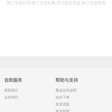
浙江空运公司,浙江空运价格,浙江航空货运,浙江空运物流
自助服务
帮助与支持
索取报价
集运业务说明
业务预约
如何下单
发货流程
新手指南