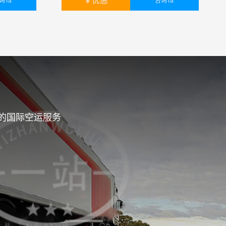
￥
优惠
询Ta
咨询Ta
任何单证，我们统一报关，统
￥
暂无
的国际空运服务