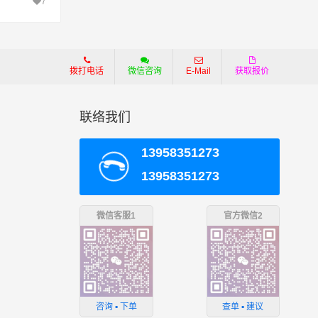
各类易燃烧
7
油、煤油
拨打电话
微信咨询
E-Mail
获取报价
联络我们
13958351273
13958351273
微信客服1
官方微信2
咨询 ▪ 下单
查单 ▪ 建议