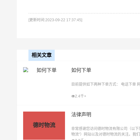
[更新时间:2023-09-22 17:37:45]
相关文章
如何下单
目前提供如下两种下单方式： 电话下单 
2.4千+
法律声明
德时物流
非常感谢您访问德时物流有限公司（以下
物流”）网站以及对德时物流的关注。我