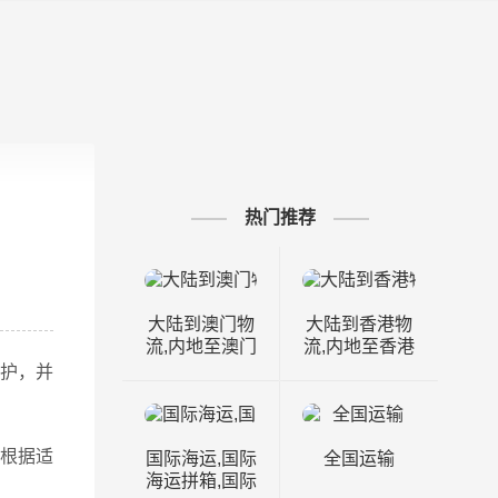
热门推荐
大陆到澳门物
大陆到香港物
流,内地至澳门
流,内地至香港
货运,物流到澳
货运,物流到香
保护，并
门,澳门专线物
港,香港物流专
流
线
根据适
国际海运,国际
全国运输
海运拼箱,国际