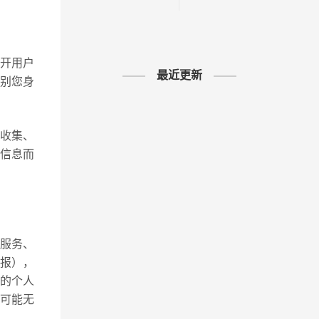
海运价格表,国
际海运费查询
开用户
最近更新
识别您身
收集、
信息而
的服务、
报），
的个人
可能无