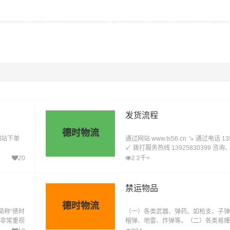
发货流程
德时物流
网站下单
通过网站 www.ts56.cn ↘ 通过电话 13
↙ 拨打服务热线 13925830399 咨
20
2.2千+
禁运物品
德时物流
简称“德时
（一）各类武器、弹药。如枪支、子弹
们非常重视
榴弹、地雷、炸弹等。（二）各类易爆