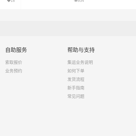
们的网站
如雷管、炸药、火药、鞭炮等。（三）
18
934
性物品，包括液体、气体和固体。如汽
自助服务
帮助与支持
索取报价
集运业务说明
业务预约
如何下单
发货流程
新手指南
常见问题