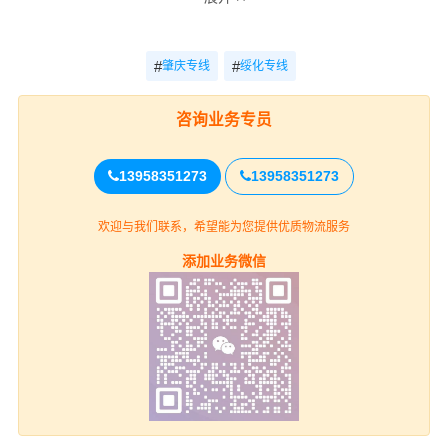
零担运输报价参考（不足一车散货）
重货收费
运输
#
#
肇庆专线
绥化专线
专线
轻货收费参考
参考
时效
咨询业务专员
电话
肇庆-绥化
电话咨询
电话咨询
咨询
13958351273
13958351273
肇庆
欢迎与我们联系，希望能为您提供优质物流服务
上门取货
添加业务微信
端州区、鼎湖区、高要区、广宁县、怀
集县、封开县、德庆县、四会（详细提货位
置请电话沟通）
绥化
送货上门
北林区、望奎县、兰西县、青冈县、庆