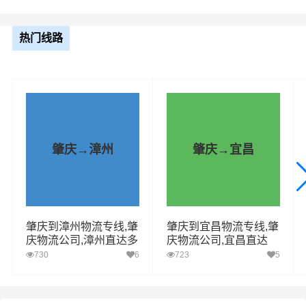
安县、明水县、绥棱县、安达、肇东、海伦
（详细送货位置请电话沟通）
热门线路
整车运输报价参考（4.2米-17.5米平板，高栏或厢车）
车型规格
里程
总价
4.2米
3483.19km
电话咨询
肇庆→漳州
肇庆→宜昌
6.8米
3483.19km
电话咨询
9.6米
3483.19km
电话咨询
13米
3483.19km
电话咨询
肇庆到漳州物流专线,肇
肇庆到宜昌物流专线,肇
庆物流公司,漳州直达多
庆物流公司,宜昌直达
少钱
17.5米
3483.19km
电话咨询
730
6
723
5
1、普通货物：包括电子产品、家居用品、