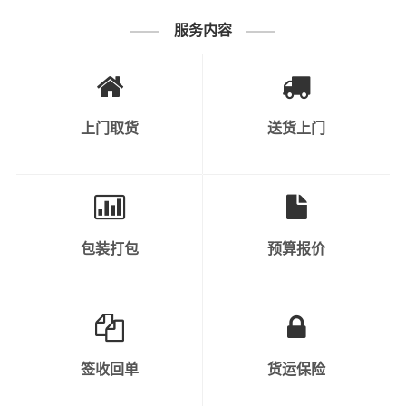
纺织品、日用品等。
服务内容
2、快速消费品：如食品、饮料、化妆品、
个人护理产品等。
3、工业原料和产品：涉及到各种原材料、
上门取货
送货上门
半成品和成品，如钢材、塑料制品、金属制
可运输货物类
品等。
别
4、机械设备和重型货物：包括工程机械、
大型设备、汽车、农业机械等。
包装打包
预算报价
5、危险品：需要特殊运输和安全措施的化
学品、气体、液体、易燃物等。
6、轿车托运：私人小轿车托运、4S店轿车
运输、轿车展览货运。
签收回单
货运保险
1、纸质类包装：纸袋、纸箱、报纸、货运
运单等；