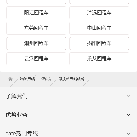
阳江回程车
清远回程车
公司可调配车辆千余辆，运输车辆均安装GPS卫星定位系
统，全程透明可视化操作。我们车型丰富，有平板车、甩
东莞回程车
中山回程车
挂厢式车、飞翼车（分单双）、仓栅式高栏车、集装箱，
车长有2.8米、3.8米、4.2米、4.8米、5.2米、6.2米、6.8
潮州回程车
揭阳回程车
米、7.2米、7.6米、7.8米、8.2米、8.5米、9.6米、12.5
米、13米、13.7米、15米、16米、17.5米，车宽有1.8米、
云浮回程车
乐从回程车
2米、2.3米、2.4米、2.45米、2.8米、3米，满足了货主对
各种类型货物运输要求交通优势和产业优势，在肇庆建立
物流专线
肇庆站
肇庆站专线线路
了庞大的信息采集市场开发物流配送等货运专线以整车、
零担等货物运输业务机构！可以根据客户需要做到门对门
了解我们
的服务，建立服务客户的全国性网络，并且不断资金加强
基础建设，积极研发和引进具有高科技含量的信息技术与
设备，确保服务质量的稳步提升，奠定了业内客户服务满
优势业务
意度的地位。
cate热门专线
肇庆发货须知