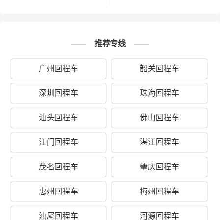
2、塑料类包装：快递外包装塑料袋、编织
袋、内层包装用的塑料薄膜、聚乙烯薄膜
打包服务
等；
3、木质类包装：木箱包装一般采用胶合板
推荐专线
钉装，一般可以定制；
4、其他包装：塑料薄膜充气袋、气泡袋等
广州回程车
韶关回程车
填充物。
深圳回程车
珠海回程车
以上是肇庆德时物流对关于肇庆到绥化运输
备注
的一个估算报价，仅供参考，具体运输时效
可能受到天气等其他外部因素影响
汕头回程车
佛山回程车
江门回程车
湛江回程车
茂名回程车
肇庆回程车
惠州回程车
梅州回程车
汕尾回程车
河源回程车