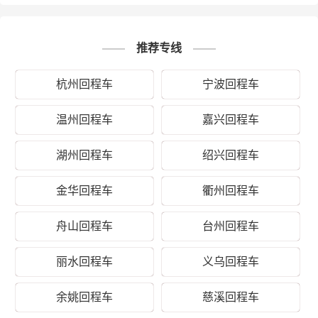
1、纸质类包装：纸袋、纸箱、报
纸、货运运单等；
推荐专线
2、塑料类包装：快递外包装塑料
袋、编织袋、内层包装用的塑料薄
杭州回程车
宁波回程车
打包服务
膜、聚乙烯薄膜等；
3、木质类包装：木箱包装一般采用
温州回程车
嘉兴回程车
胶合板钉装，一般可以定制；
4、其他包装：塑料薄膜充气袋、气
湖州回程车
绍兴回程车
泡袋等填充物。
金华回程车
衢州回程车
以上是义乌德时物流对关于义乌到伊
川县运输的一个估算报价，仅供参
备注
舟山回程车
台州回程车
考，具体运输时效可能受到天气等其
他外部因素影响
丽水回程车
义乌回程车
余姚回程车
慈溪回程车