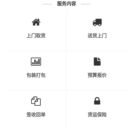
服务内容
2、快速消费品：如食品、饮料、化
妆品、个人护理产品等。
3、工业原料和产品：涉及到各种原
上门取货
送货上门
材料、半成品和成品，如钢材、塑料
制品、金属制品等。
可运输货物
类别
4、机械设备和重型货物：包括工程
机械、大型设备、汽车、农业机械
包装打包
预算报价
等。
5、危险品：需要特殊运输和安全措
施的化学品、气体、液体、易燃物
等。
签收回单
货运保险
6、轿车托运：私人小轿车托运、4S
店轿车运输、轿车展览货运。