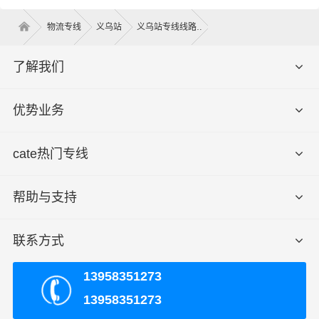
公司可调配车辆千余辆，运输车辆均安装GPS卫星定位系
物流专线
义乌站
义乌站专线线路
统，全程透明可视化操作。我们车型丰富，有平板车、甩
挂厢式车、飞翼车（分单双）、仓栅式高栏车、集装箱，
了解我们
车长有2.8米、3.8米、4.2米、4.8米、5.2米、6.2米、6.8
米、7.2米、7.6米、7.8米、8.2米、8.5米、9.6米、12.5
优势业务
米、13米、13.7米、15米、16米、17.5米，车宽有1.8米、
2米、2.3米、2.4米、2.45米、2.8米、3米，满足了货主对
各种类型货物运输要求交通优势和产业优势，在义乌建立
cate热门专线
了庞大的信息采集市场开发物流配送等货运专线以整车、
零担等货物运输业务机构！可以根据客户需要做到门对门
帮助与支持
的服务，建立服务客户的全国性网络，并且不断资金加强
基础建设，积极研发和引进具有高科技含量的信息技术与
联系方式
设备，确保服务质量的稳步提升，奠定了业内客户服务满
意度的地位
。
13958351273
义乌
发伊川县物流常见问题答疑
13958351273