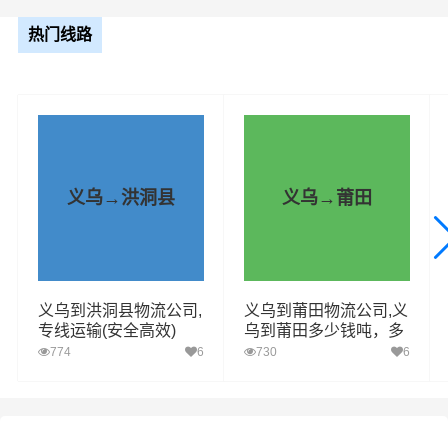
整车运输报价参考（4.2米-17.5米平板，高栏或厢车）
热门线路
车型规格
里程
总价
4.2米
1111.44km
电话咨询
6.8米
1111.44km
电话咨询
义乌→洪洞县
义乌→莆田
9.6米
1111.44km
电话咨询
13米
1111.44km
电话咨询
义乌到洪洞县物流公司,
义乌到莆田物流公司,义
专线运输(安全高效)
乌到莆田多少钱吨，多
17.5米
1111.44km
电话咨询
久到
774
6
730
6
1、普通货物：包括电子产品、家居
用品、纺织品、日用品等。