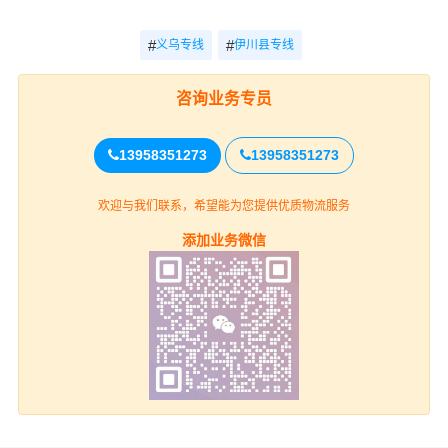
轻货收费参
重货收费
运输
专线
考
参考
时效
#
#
义乌专线
伊川县专线
电话
咨询业务专员
义乌-伊川县
电话咨询
电话咨询
咨询
13958351273
13958351273
义乌
欢迎与我们联系，希望能为您提供优质物流服务
上门取货
义乌(全境)（详细提货位置请电话
添加业务微信
沟通）
伊川县
送货上门
伊川县(全境)（详细送货位置请电
话沟通）