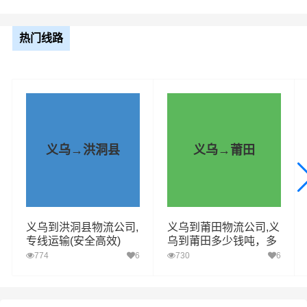
整车运输报价参考（4.2米-17.5米平板，高栏或厢车）
热门线路
车型规格
里程
总价
4.2米
2022.92km
电话咨询
6.8米
2022.92km
电话咨询
义乌→洪洞县
义乌→莆田
9.6米
2022.92km
电话咨询
13米
2022.92km
电话咨询
义乌到洪洞县物流公司,
义乌到莆田物流公司,义
专线运输(安全高效)
乌到莆田多少钱吨，多
17.5米
2022.92km
电话咨询
久到
774
6
730
6
1、普通货物：包括电子产品、家居