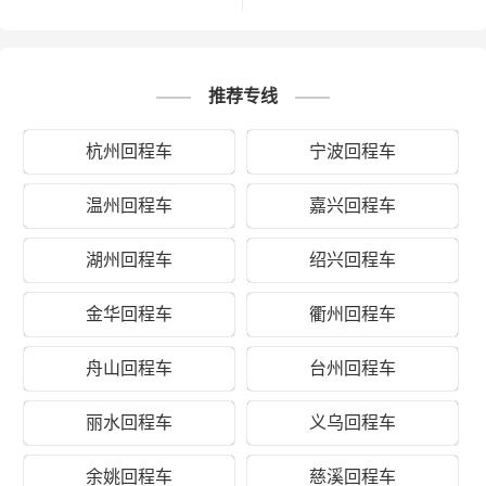
1、纸质类包装：纸袋、纸箱、报
纸、货运运单等；
推荐专线
2、塑料类包装：快递外包装塑料
袋、编织袋、内层包装用的塑料薄
杭州回程车
宁波回程车
打包服务
膜、聚乙烯薄膜等；
3、木质类包装：木箱包装一般采用
温州回程车
嘉兴回程车
胶合板钉装，一般可以定制；
4、其他包装：塑料薄膜充气袋、气
湖州回程车
绍兴回程车
泡袋等填充物。
金华回程车
衢州回程车
以上是义乌德时物流对关于义乌到包
头青山区运输的一个估算报价，仅供
备注
舟山回程车
台州回程车
参考，具体运输时效可能受到天气等
其他外部因素影响
丽水回程车
义乌回程车
余姚回程车
慈溪回程车