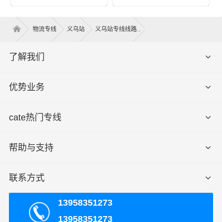
公司可调配车辆千余辆，运输车辆均安装GPS卫星定位系
物流专线
义乌站
义乌站专线线路
统，全程透明可视化操作。我们车型丰富，有平板车、甩
挂厢式车、飞翼车（分单双）、仓栅式高栏车、集装箱，
了解我们
车长有2.8米、3.8米、4.2米、4.8米、5.2米、6.2米、6.8
米、7.2米、7.6米、7.8米、8.2米、8.5米、9.6米、12.5
优势业务
米、13米、13.7米、15米、16米、17.5米，车宽有1.8米、
2米、2.3米、2.4米、2.45米、2.8米、3米，满足了货主对
各种类型货物运输要求交通优势和产业优势，在义乌建立
cate热门专线
了庞大的信息采集市场开发物流配送等货运专线以整车、
零担等货物运输业务机构！可以根据客户需要做到门对门
帮助与支持
的服务，建立服务客户的全国性网络，并且不断资金加强
基础建设，积极研发和引进具有高科技含量的信息技术与
联系方式
设备，确保服务质量的稳步提升，奠定了业内客户服务满
意度的地位
。
13958351273
义乌
发包头青山区物流常见问题答疑
13958351273