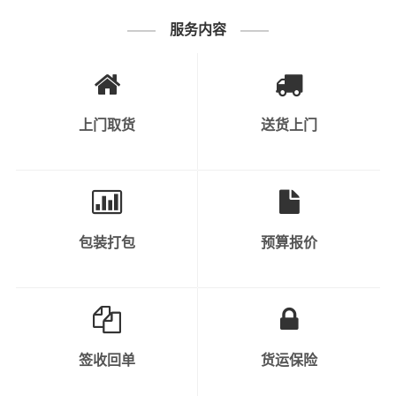
用品、纺织品、日用品等。
服务内容
2、快速消费品：如食品、饮料、化
妆品、个人护理产品等。
3、工业原料和产品：涉及到各种原
上门取货
送货上门
材料、半成品和成品，如钢材、塑料
制品、金属制品等。
可运输货物
类别
4、机械设备和重型货物：包括工程
机械、大型设备、汽车、农业机械
包装打包
预算报价
等。
5、危险品：需要特殊运输和安全措
施的化学品、气体、液体、易燃物
等。
签收回单
货运保险
6、轿车托运：私人小轿车托运、4S
店轿车运输、轿车展览货运。