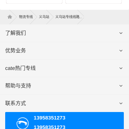
各种类型货物运输要求交通优势和产业优势，在义乌建立
了庞大的信息采集市场开发物流配送等货运专线以整车、
零担等货物运输业务机构！可以根据客户需要做到门对门
物流专线
义乌站
义乌站专线线路
的服务，建立服务客户的全国性网络，并且不断资金加强
基础建设，积极研发和引进具有高科技含量的信息技术与
了解我们
设备，确保服务质量的稳步提升，奠定了业内客户服务满
意度的地位。
优势业务
义乌发货须知
cate热门专线
1、客户需清楚货物的具体重量和具体方数和货物名称以及
包装方式，我司才能根据具体情况给予合适报价；
帮助与支持
2、货物内不可携带管制器材以及易燃易爆等危险品，若有
隐瞒我司有权交由相关部门进行处理；
联系方式
13958351273
3、我司目前对于新客户发货仅支持运费现付或到付，若有
回单付、月结等其他支付方式，我司根据实际情况进行调
13958351273