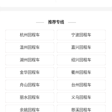
钉装，一般可以定制；
4、其他包装：塑料薄膜充气袋、气泡袋等
填充物。
推荐专线
以上是义乌德时物流对关于义乌到西安长安
备注
区运输的一个估算报价，仅供参考，具体运
杭州回程车
宁波回程车
输时效可能受到天气等其他外部因素影响
温州回程车
嘉兴回程车
湖州回程车
绍兴回程车
公司可调配车辆千余辆，运输车辆均安装GPS卫星定位系
金华回程车
衢州回程车
统，全程透明可视化操作。我们车型丰富，有平板车、甩
挂厢式车、飞翼车（分单双）、仓栅式高栏车、集装箱，
舟山回程车
台州回程车
车长有2.8米、3.8米、4.2米、4.8米、5.2米、6.2米、6.8
米、7.2米、7.6米、7.8米、8.2米、8.5米、9.6米、12.5
丽水回程车
义乌回程车
米、13米、13.7米、15米、16米、17.5米，车宽有1.8米、
2米、2.3米、2.4米、2.45米、2.8米、3米，满足了货主对
余姚回程车
慈溪回程车