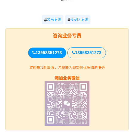
重货收费
运输
专线
轻货收费参考
参考
时效
#
#
义乌专线
长安区专线
义乌-西安长
电话
电话咨询
电话咨询
安区
咨询
咨询业务专员
义乌
13958351273
13958351273
上门取货
义乌(全境)（详细提货位置请电话沟
欢迎与我们联系，希望能为您提供优质物流服务
通）
添加业务微信
西安长安区
送货上门
长安区(全境)（详细送货位置请电话沟
通）
整车运输报价参考（4.2米-17.5米平板，高栏或厢车）