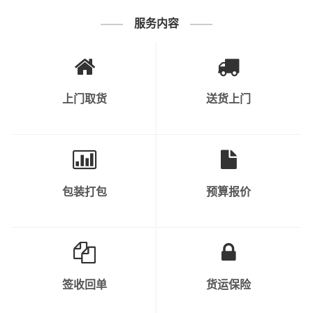
3、工业原料和产品：涉及到各种原材料、
服务内容
半成品和成品，如钢材、塑料制品、金属制
可运输货物类
品等。
别
4、机械设备和重型货物：包括工程机械、
上门取货
送货上门
大型设备、汽车、农业机械等。
5、危险品：需要特殊运输和安全措施的化
学品、气体、液体、易燃物等。
6、轿车托运：私人小轿车托运、4S店轿车
包装打包
预算报价
运输、轿车展览货运。
1、纸质类包装：纸袋、纸箱、报纸、货运
运单等；
2、塑料类包装：快递外包装塑料袋、编织
袋、内层包装用的塑料薄膜、聚乙烯薄膜
签收回单
货运保险
打包服务
等；
3、木质类包装：木箱包装一般采用胶合板