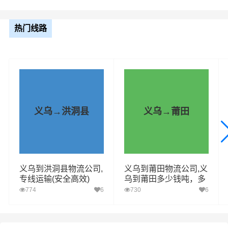
车型规格
里程
总价
热门线路
4.2米
1425.97km
电话咨询
6.8米
1425.97km
电话咨询
9.6米
1425.97km
电话咨询
义乌→洪洞县
义乌→莆田
13米
1425.97km
电话咨询
17.5米
1425.97km
电话咨询
义乌到洪洞县物流公司,
义乌到莆田物流公司,义
1、普通货物：包括电子产品、家居用品、
专线运输(安全高效)
乌到莆田多少钱吨，多
纺织品、日用品等。
久到
774
6
730
6
2、快速消费品：如食品、饮料、化妆品、
个人护理产品等。