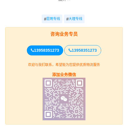
电话
昆明-大理
电话咨询
电话咨询
咨询
#
#
昆明专线
大理专线
咨询业务专员
昆明
13958351273
13958351273
五华区、盘龙区、官渡区、西山
上门取货
区、东川区、呈贡区、晋宁区、富民
欢迎与我们联系，希望能为您提供优质物流服务
县、宜良县、石林县、嵩明县、禄劝
县、寻甸县、安宁（详细提货位置请
添加业务微信
电话沟通）
大理
漾濞县、祥云县、宾川县、弥渡
送货上门
县、南涧县、巍山县、永平县、云龙