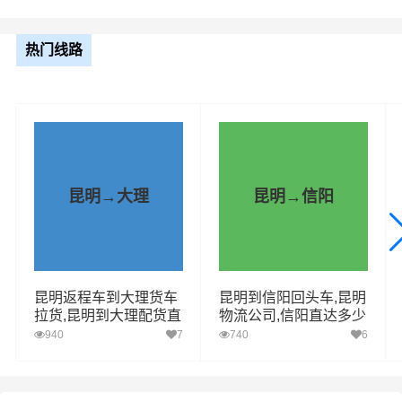
县、洱源县、剑川县、鹤庆县（详细
送货位置请电话沟通）
热门线路
整车运输报价参考（4.2米-17.5米平板，高栏或厢车）
车型规格
里程
总价
4.2米
297.41km
电话咨询
昆明→大理
昆明→信阳
6.8米
297.41km
电话咨询
9.6米
297.41km
电话咨询
昆明返程车到大理货车
昆明到信阳回头车,昆明
拉货,昆明到大理配货直
物流公司,信阳直达多少
13米
297.41km
电话咨询
送
钱
940
7
740
6
17.5米
297.41km
电话咨询