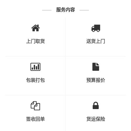
1、普通货物：包括电子产品、家居
服务内容
用品、纺织品、日用品等。
2、快速消费品：如食品、饮料、化
妆品、个人护理产品等。
上门取货
送货上门
3、工业原料和产品：涉及到各种原
材料、半成品和成品，如钢材、塑料
制品、金属制品等。
可运输货物
类别
包装打包
预算报价
4、机械设备和重型货物：包括工程
机械、大型设备、汽车、农业机械
等。
5、危险品：需要特殊运输和安全措
施的化学品、气体、液体、易燃物
签收回单
货运保险
等。