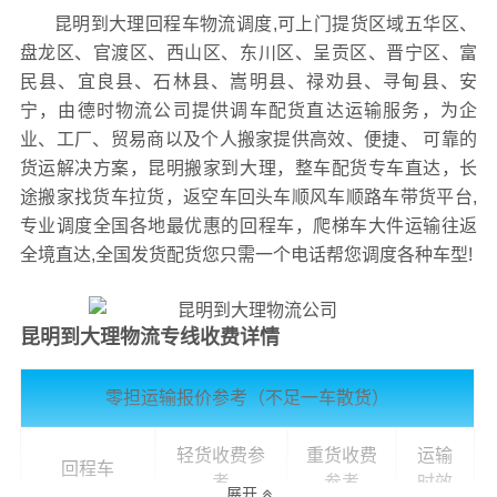
昆明到大理回程车物流调度,可上门提货区域
五华区、
盘龙区、官渡区、西山区、东川区、呈贡区、晋宁区、富
民县、宜良县、石林县、嵩明县、禄劝县、寻甸县、安
宁，
由德时物流公司提供调车配货直达运输服务，为企
业、工厂、贸易商以及个人搬家提供高效、便捷、 可靠的
货运解决方案，昆明搬家到大理，整车配货专车直达，长
途搬家找货车拉货，返空车回头车顺风车顺路车带货平台,
专业调度全国各地最优惠的回程车，爬梯车大件运输往返
全境直达,全国发货配货您只需一个电话帮您调度各种车型!
昆明到大理物流专线收费详情
零担运输报价参考（不足一车散货）
轻货收费参
重货收费
运输
回程车
考
参考
时效
展开