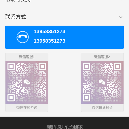
联系方式
昆明到大理回程车，可调配大中小各种车型，运输车辆均
13958351273
安装GPS卫星定位系统，全程约297.41公里，运输时效大
13958351273
约需3.8小时，
全程透明可视化操作。我们车型丰富，有平
板车、甩挂厢式车、飞翼车（分单双）、仓栅式高栏车、
微信客服1
微信客服2
集装箱，车长有2.8米、3.8米、4.2米、4.8米、5.2米、6.2
米、6.8米、7.2米、7.6米、7.8米、8.2米、8.5米、9.6米、
12.5米、13米、13.7米、15米、16米、17.5米，车宽有1.8
米、2米、2.3米、2.4米、2.45米、2.8米、3米，满足了货
主对各种类型货物运输要求交通优势和产业优势，在昆明
建立了庞大的信息采集市场开发物流配送等货运专线以整
车、零担等货物运输业务机构！可以根据客户需要做到门
微信在线咨询
微信快速报价
对门的服务，建立服务客户的全国性网络，并且不断资金
加强基础建设，积极研发和引进具有高科技含量的信息技
术与设备，确保服务质量的稳步提升，奠定了业内客户服
回程车,回头车,长途搬家