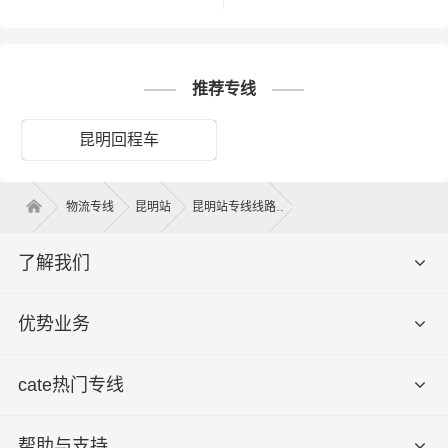
6、轿车托运：私人小轿车托运、4S
店轿车运输、轿车展览货运。
推荐专线
1、纸质类包装：纸袋、纸箱、报
纸、货运运单等；
昆明回程车
2、塑料类包装：快递外包装塑料
袋、编织袋、内层包装用的塑料薄
打包服务
膜、聚乙烯薄膜等；
物流专线
昆明站
昆明站专线线路
3、木质类包装：木箱包装一般采用
胶合板钉装，一般可以定制；
了解我们
4、其他包装：塑料薄膜充气袋、气
泡袋等填充物。
优势业务
以上是昆明德时物流对关于昆明到大
理运输的一个估算报价，仅供参考，
cate热门专线
备注
具体运输时效可能受到天气等其他外
部因素影响
帮助与支持