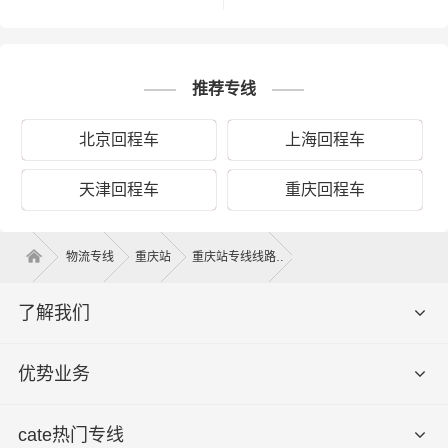
以上是重庆德时物流对关于重庆到宜兴运输
备注
的一个估算报价，仅供参考，具体运输时效
推荐专线
可能受到天气等其他外部因素影响
北京回程车
上海回程车
天津回程车
重庆回程车
重庆到宜兴回程车物流平台，可调配各种车辆，运输车辆
物流专线
重庆站
重庆站专线线路
均安装GPS卫星定位系统，全程约1350.87公里，运输时效
大约需16.5小时，全程透明可视化操作。我们车型丰富，
了解我们
有平板车、甩挂厢式车、飞翼车（分单双）、仓栅式高栏
车、集装箱，满足了货主对各种类型货物运输要求交通优
势和产业优势，在重庆建立了庞大的信息采集市场开发物
优势业务
流配送等货运专线以整车、零担等货物运输业务机构！可
以根据客户需要做到门对门的服务，建立服务客户的全国
cate热门专线
性网络，并且不断资金加强基础建设，积极研发和引进具