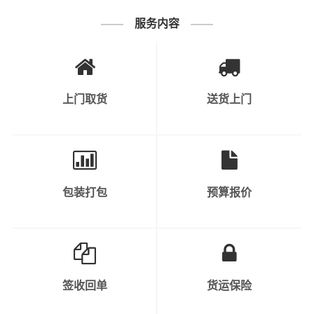
1、普通货物：包括电子产品、家居用品、
服务内容
纺织品、日用品等。
2、快速消费品：如食品、饮料、化妆品、
个人护理产品等。
上门取货
送货上门
3、工业原料和产品：涉及到各种原材料、
半成品和成品，如钢材、塑料制品、金属制
可运输货物类
品等。
别
4、机械设备和重型货物：包括工程机械、
包装打包
预算报价
大型设备、汽车、农业机械等。
5、危险品：需要特殊运输和安全措施的化
学品、气体、液体、易燃物等。
6、轿车托运：私人小轿车托运、4S店轿车
签收回单
货运保险
运输、轿车展览货运。