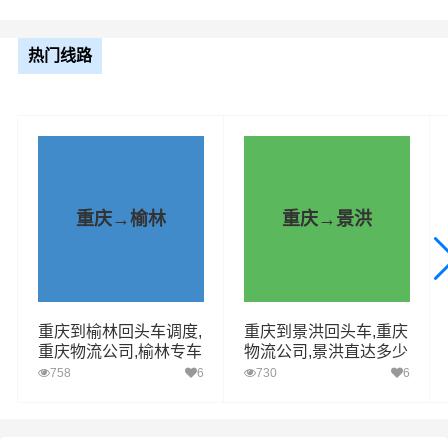
送货上门
宜兴(全境)（详细送货位置请电话沟
热门线路
通）
整车运输报价参考（4.2米-17.5米平板，高栏或厢车）
车型规格
里程
总价
4.2米
1350.87km
电话咨询
重庆→榆林
重庆→景洪
6.8米
1350.87km
电话咨询
9.6米
1350.87km
电话咨询
重庆到榆林回头车调度,
重庆到景洪回头车,重庆
重庆物流公司,榆林专车
物流公司,景洪直达多少
13米
1350.87km
电话咨询
直达
钱
758
6
730
6
17.5米
1350.87km
电话咨询