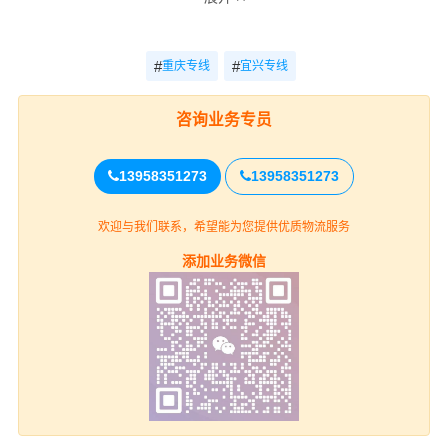
参考
时效
电话
重庆-宜兴
电话咨询
电话咨询
#
#
重庆专线
宜兴专线
咨询
咨询业务专员
重庆
13958351273
13958351273
万州区、黔江区、涪陵区、渝中区、大
渡口区、江北区、沙坪坝区、九龙坡区、南
欢迎与我们联系，希望能为您提供优质物流服务
岸区、北碚区、渝北区、巴南区、长寿区、
上门取货
江津区、合川区、永川区、南川区、綦江
添加业务微信
区、大足区、铜梁区、璧山区、潼南区、荣
昌区、梁平区、城口区、丰都县、垫江县、
武隆县、忠县、开州区、云阳县、奉节县、
巫山县、巫溪县、石柱县、秀山县、酉阳
县、彭水县（详细提货位置请电话沟通）
宜兴