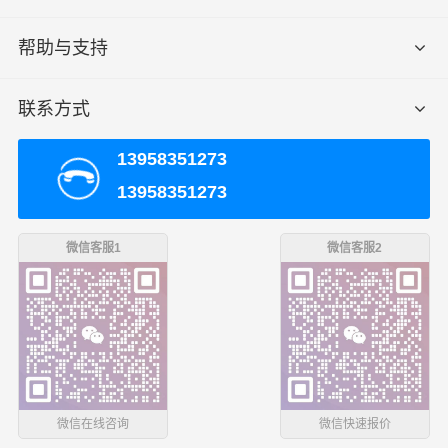
有高科技含量的信息技术与设备，确保服务质量的稳步提
升，奠定了业内客户服务满意度的地位。
帮助与支持
重庆发货须知
联系方式
1、客户需清楚货物的具体重量和具体方数和货物名称以及
13958351273
包装方式，我司才能根据具体情况给予合适报价；
13958351273
2、货物内不可携带管制器材以及易燃易爆等危险品，若有
隐瞒我司有权交由相关部门进行处理；
微信客服1
微信客服2
3、我司目前对于新客户发货仅支持运费现付或到付，若有
回单付、月结等其他支付方式，我司根据实际情况进行调
整；
宜兴收货须知
微信在线咨询
微信快速报价