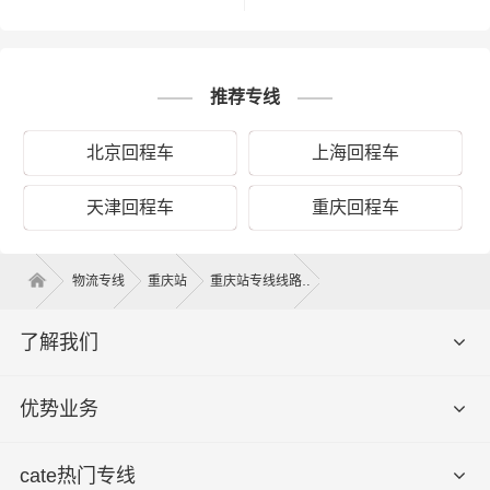
推荐专线
以上是重庆德时物流对关于重庆到五家渠运
备注
输的一个估算报价，仅供参考，具体运输时
效可能受到天气等其他外部因素影响
北京回程车
上海回程车
天津回程车
重庆回程车
物流专线
重庆站
重庆站专线线路
重庆到五家渠回程车物流平台，可调配各种车辆，运输车
辆均安装GPS卫星定位系统，全程约2450.04公里，运输时
了解我们
效大约需29.5小时，全程透明可视化操作。我们车型丰
富，有平板车、甩挂厢式车、飞翼车（分单双）、仓栅式
高栏车、集装箱，满足了货主对各种类型货物运输要求交
优势业务
通优势和产业优势，在重庆建立了庞大的信息采集市场开
发物流配送等货运专线以整车、零担等货物运输业务机
cate热门专线
构！可以根据客户需要做到门对门的服务，建立服务客户