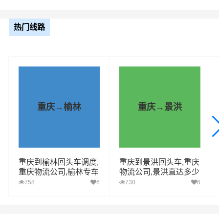
五家渠
送货上门
热门线路
五家渠(全境)（详细送货位置请电话沟
通）
整车运输报价参考（4.2米-17.5米平板，高栏或厢车）
车型规格
里程
总价
重庆→榆林
重庆→景洪
4.2米
2450.04km
电话咨询
6.8米
2450.04km
电话咨询
重庆到榆林回头车调度,
重庆到景洪回头车,重庆
9.6米
2450.04km
电话咨询
重庆物流公司,榆林专车
物流公司,景洪直达多少
直达
钱
758
6
730
6
13米
2450.04km
电话咨询
17.5米
2450.04km
电话咨询