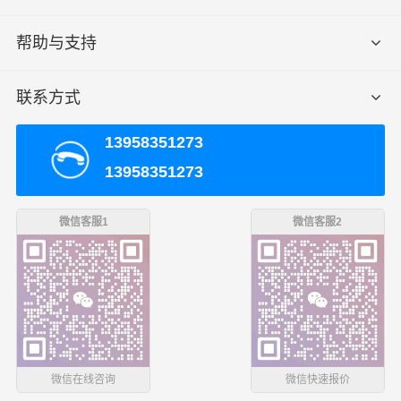
的全国性网络，并且不断资金加强基础建设，积极研发和
引进具有高科技含量的信息技术与设备，确保服务质量的
帮助与支持
稳步提升，奠定了业内客户服务满意度的地位。
联系方式
重庆发货须知
13958351273
1、客户需清楚货物的具体重量和具体方数和货物名称以及
13958351273
包装方式，我司才能根据具体情况给予合适报价；
2、货物内不可携带管制器材以及易燃易爆等危险品，若有
微信客服1
微信客服2
隐瞒我司有权交由相关部门进行处理；
3、我司目前对于新客户发货仅支持运费现付或到付，若有
回单付、月结等其他支付方式，我司根据实际情况进行调
整；
微信在线咨询
微信快速报价
五家渠收货须知