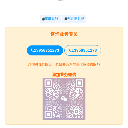
重货收费
运输
回程车
专线
轻货收费参考
参考
时效
#
#
重庆专线
五家渠专线
电话
重庆-五家渠
电话咨询
电话咨询
咨询
咨询业务专员
重庆
13958351273
13958351273
万州区、黔江区、涪陵区、渝中区、大
欢迎与我们联系，希望能为您提供优质物流服务
渡口区、江北区、沙坪坝区、九龙坡区、南
添加业务微信
岸区、北碚区、渝北区、巴南区、长寿区、
上门取货
江津区、合川区、永川区、南川区、綦江
区、大足区、铜梁区、璧山区、潼南区、荣
昌区、梁平区、城口区、丰都县、垫江县、
武隆县、忠县、开州区、云阳县、奉节县、
巫山县、巫溪县、石柱县、秀山县、酉阳
县、彭水县（详细提货位置请电话沟通）