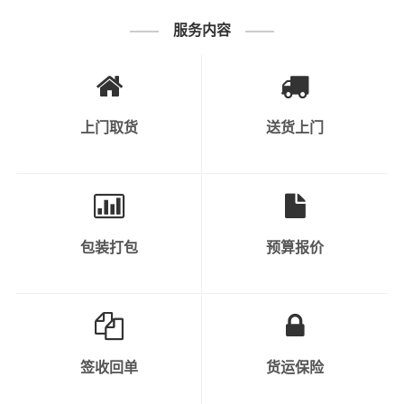
服务内容
1、普通货物：包括电子产品、家居用品、
纺织品、日用品等。
2、快速消费品：如食品、饮料、化妆品、
上门取货
送货上门
个人护理产品等。
3、工业原料和产品：涉及到各种原材料、
半成品和成品，如钢材、塑料制品、金属制
可运输货物类
品等。
别
包装打包
预算报价
4、机械设备和重型货物：包括工程机械、
大型设备、汽车、农业机械等。
5、危险品：需要特殊运输和安全措施的化
学品、气体、液体、易燃物等。
签收回单
货运保险
6、轿车托运：私人小轿车托运、4S店轿车
运输、轿车展览货运。